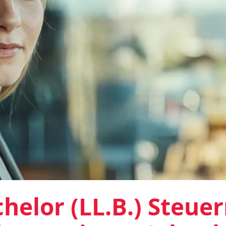
helor (LL.B.) Steue