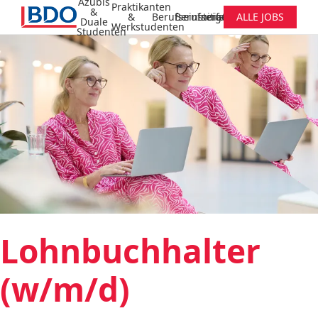
Azubis
Praktikanten
&
&
Berufseinsteiger
Berufserfahrene
Initiativbewerbung
ALLE JOBS
Duale
Werkstudenten
Studenten
Lohnbuchhalter
(w/m/d)