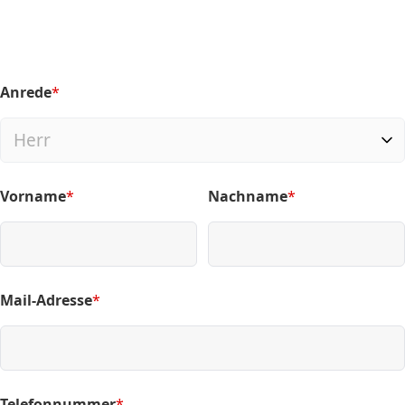
Anrede
*
(required)
Vorname
*
Nachname
*
(required)
(required)
Mail-Adresse
*
(required)
Telefonnummer
*