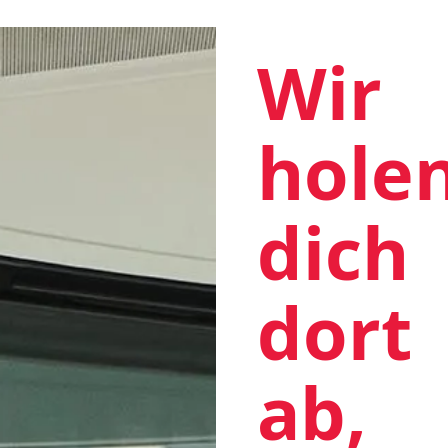
Wir
hole
dich
dort
ab,