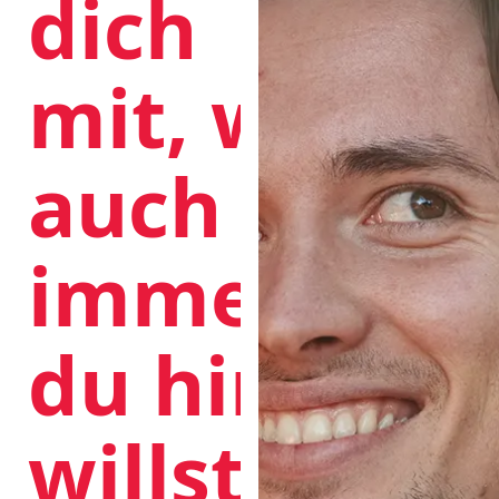
dich
mit, wo
auch
immer
du hin
willst.