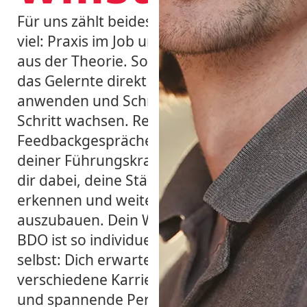
Für uns zählt beides gleich
viel: Praxis im Job und Wissen
aus der Theorie. So kannst du
das Gelernte direkt
anwenden und Schritt für
Schritt wachsen. Regelmäßige
Feedbackgespräche mit
deiner Führungskraft helfen
dir dabei, deine Stärken zu
erkennen und weiter
auszubauen. Dein Weg bei
BDO ist so individuell wie du
selbst: Dich erwarten
verschiedene Karrierestufen
und spannende Perspektiven