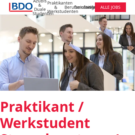
Azubis
Praktikanten
&
&
Berufseinsteiger
Berufserfahrene
Initiativbewerbung
ALLE JOBS
Duale
Werkstudenten
Studenten
Praktikant /
Werkstudent