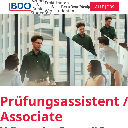
Azubis
Praktikanten
&
&
Berufseinsteiger
Berufserfahrene
Initiativbewerbung
ALLE JOBS
Duale
Werkstudenten
Studenten
Prüfungsassistent 
Associate