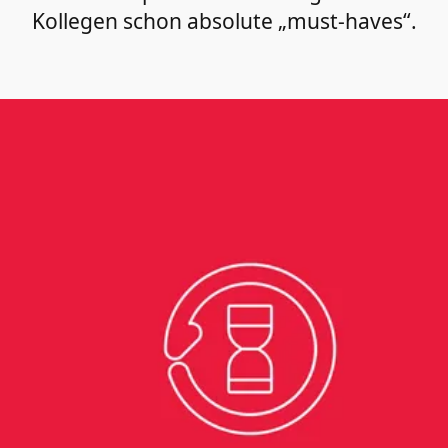
Kollegen schon absolute „must-haves“.