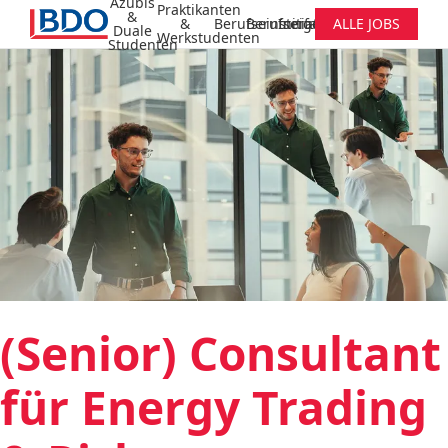
Azubis
Praktikanten
&
&
Berufseinsteiger
Berufserfahrene
Initiativbewerbung
ALLE JOBS
Duale
Werkstudenten
Studenten
(Senior) Consultant
für Energy Trading