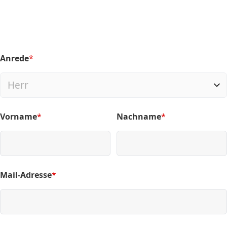
Anrede
*
(required)
Vorname
*
Nachname
*
(required)
(required)
Mail-Adresse
*
(required)