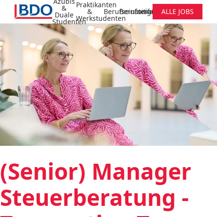
Azubis
Praktikanten
&
&
Berufseinsteiger
Berufserfahrene
Initiativbewerbung
ALLE JOBS
Duale
Werkstudenten
Studenten
(Senior) Manager
Steuerberatung -