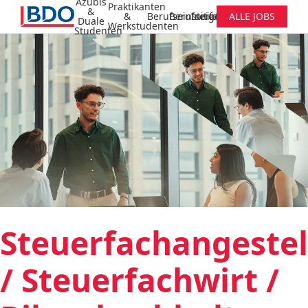
Azubis
Praktikanten
&
&
Berufseinsteiger
Berufserfahrene
Initiativbewerbung
ALLE JOBS
Duale
Werkstudenten
Studenten
Steuerfachangestel
/ Steuerfachwirt /